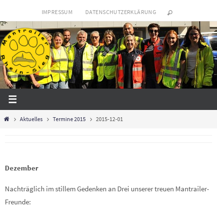
Zum
IMPRESSUM
DATENSCHUTZERKLÄRUNG
Inhalt
springen
Start
Aktuelles
Termine 2015
2015-12-01
Dezember
Nachträglich im stillem Gedenken an Drei unserer treuen Mantrailer-
Freunde: